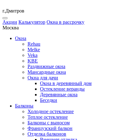
г.Дмитров
Акции
Калькулятор
Окна в рассрочку
Москва
Окна
Rehau
Melke
Veka
KBE
Раздвижные окна
Мансардные окна
Окна для дачи
Окна в деревянный дом
Остекление веранды
Деревянные окна
Беседки
Балконы
Холодное остекление
Теплое остекление
Балконы с выносом
Французский балкон
Отделка балконов
Внешняя отделка