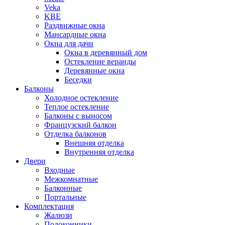
Veka
KBE
Раздвижные окна
Мансардные окна
Окна для дачи
Окна в деревянный дом
Остекление веранды
Деревянные окна
Беседки
Балконы
Холодное остекление
Теплое остекление
Балконы с выносом
Французский балкон
Отделка балконов
Внешняя отделка
Внутренняя отделка
Двери
Входные
Межкомнатные
Балконные
Портальные
Комплектация
Жалюзи
Подоконники