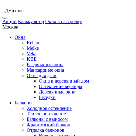
г.Дмитров
Акции
Калькулятор
Окна в рассрочку
Москва
Окна
Rehau
Melke
Veka
KBE
Раздвижные окна
Мансардные окна
Окна для дачи
Окна в деревянный дом
Остекление веранды
Деревянные окна
Беседки
Балконы
Холодное остекление
Теплое остекление
Балконы с выносом
Французский балкон
Отделка балконов
Внешняя отделка