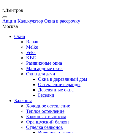
г.Дмитров
Акции
Калькулятор
Окна в рассрочку
Москва
Окна
Rehau
Melke
Veka
KBE
Раздвижные окна
Мансардные окна
Окна для дачи
Окна в деревянный дом
Остекление веранды
Деревянные окна
Беседки
Балконы
Холодное остекление
Теплое остекление
Балконы с выносом
Французский балкон
Отделка балконов
Внешняя отделка